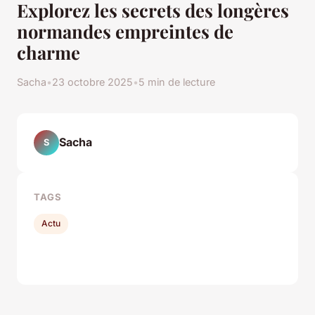
Explorez les secrets des longères
normandes empreintes de
charme
Sacha
•
23 octobre 2025
•
5 min de lecture
Sacha
S
TAGS
Actu