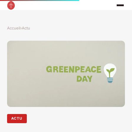
Accueil
›
Actu
ACTU