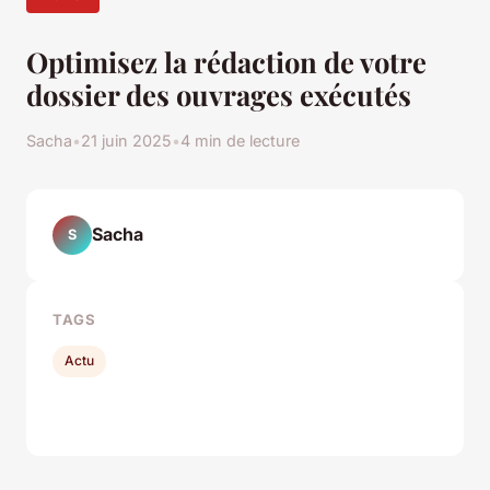
Optimisez la rédaction de votre
dossier des ouvrages exécutés
Sacha
•
21 juin 2025
•
4 min de lecture
Sacha
S
TAGS
Actu