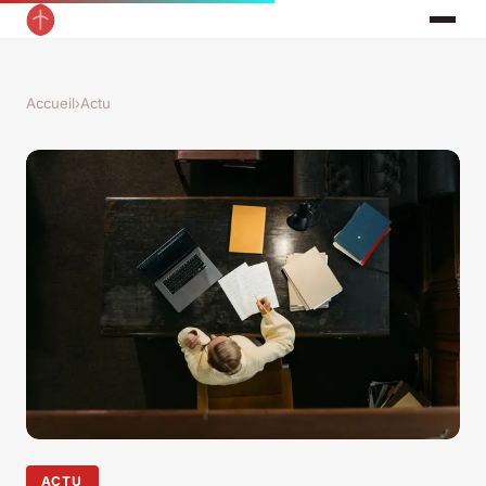
Accueil
›
Actu
ACTU