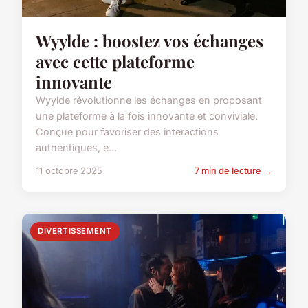
Wyylde : boostez vos échanges
avec cette plateforme
innovante
Wyylde révolutionne les échanges en proposant
une plateforme à la fois innovante et conviviale.
Conçue pour favoriser des interactions
authentiques, e...
11 octobre 2025
7 min de lecture →
DIVERTISSEMENT