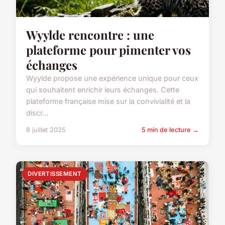
Wyylde rencontre : une
plateforme pour pimenter vos
échanges
Wyylde propose une expérience unique pour ceux
qui souhaitent enrichir leurs échanges. Cette
plateforme française mise sur la convivialité et la
discr...
8 juillet 2025
5 min de lecture →
DIVERTISSEMENT