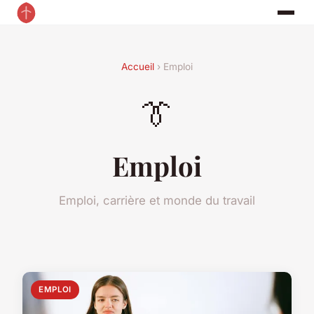
Accueil
› Emploi
👔
Emploi
Emploi, carrière et monde du travail
EMPLOI