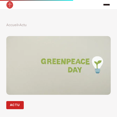
Accueil
›
Actu
ACTU