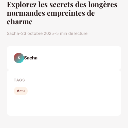
Explorez les secrets des longères
normandes empreintes de
charme
Sacha
•
23 octobre 2025
•
5 min de lecture
Sacha
S
TAGS
Actu