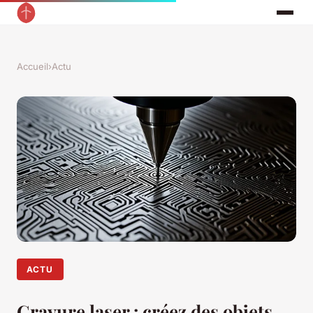
Accueil
›
Actu
ACTU
Gravure laser : créez des objets