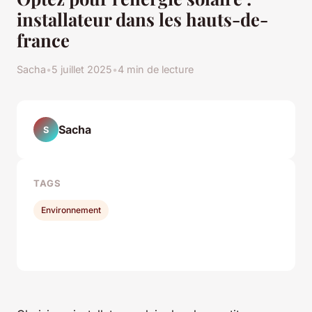
installateur dans les hauts-de-
france
Sacha
•
5 juillet 2025
•
4 min de lecture
Sacha
S
TAGS
Environnement