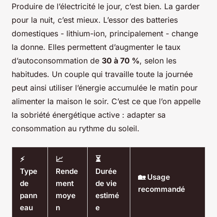
Produire de l’électricité le jour, c’est bien. La garder
pour la nuit, c’est mieux. L’essor des batteries
domestiques - lithium-ion, principalement - change
la donne. Elles permettent d’augmenter le taux
d’autoconsommation de
30 à 70 %
, selon les
habitudes. Un couple qui travaille toute la journée
peut ainsi utiliser l’énergie accumulée le matin pour
alimenter la maison le soir. C’est ce que l’on appelle
la sobriété énergétique active : adapter sa
consommation au rythme du soleil.
⚡
📈
⏳
Type
Rende
Durée
🏡 Usage
de
ment
de vie
recommandé
pann
moye
estimé
eau
n
e