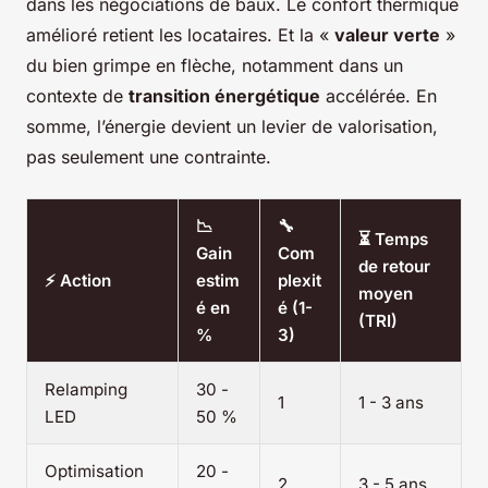
dans les négociations de baux. Le confort thermique
amélioré retient les locataires. Et la «
valeur verte
»
du bien grimpe en flèche, notamment dans un
contexte de
transition énergétique
accélérée. En
somme, l’énergie devient un levier de valorisation,
pas seulement une contrainte.
📉
🔧
⏳ Temps
Gain
Com
de retour
⚡ Action
estim
plexit
moyen
é en
é (1-
(TRI)
%
3)
Relamping
30 -
1
1 - 3 ans
LED
50 %
Optimisation
20 -
2
3 - 5 ans