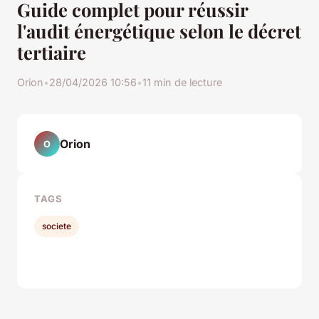
Guide complet pour réussir
l'audit énergétique selon le décret
tertiaire
Orion
•
28/04/2026 10:56
•
11 min de lecture
Orion
O
TAGS
societe