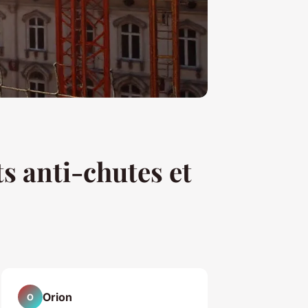
ts anti-chutes et
Orion
O