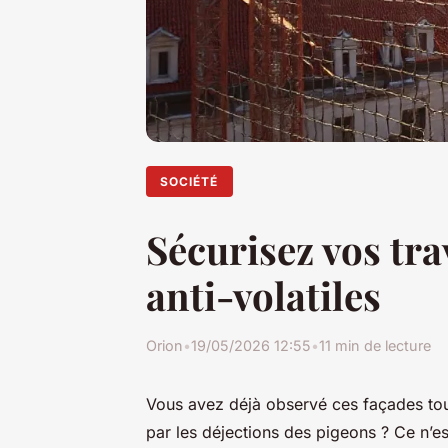
SOCIÉTÉ
Sécurisez vos tra
anti-volatiles
Orion
•
19/05/2026 12:55
•
11 min de lecture
Vous avez déjà observé ces façades tou
par les déjections des pigeons ? Ce n’e