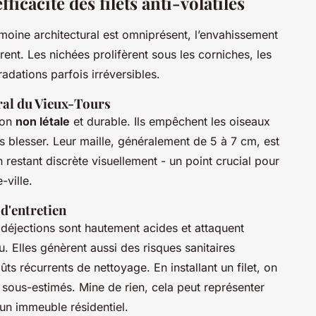
fficacité des filets anti-volatiles
moine architectural est omniprésent, l’envahissement
nt. Les nichées prolifèrent sous les corniches, les
adations parfois irréversibles.
ral du Vieux-Tours
tion
non létale
et durable. Ils empêchent les oiseaux
s blesser. Leur maille, généralement de 5 à 7 cm, est
restant discrète visuellement - un point crucial pour
-ville.
 d'entretien
s déjections sont hautement acides et attaquent
u. Elles génèrent aussi des risques sanitaires
ts récurrents de nettoyage. En installant un filet, on
 sous-estimés. Mine de rien, cela peut représenter
 un immeuble résidentiel.