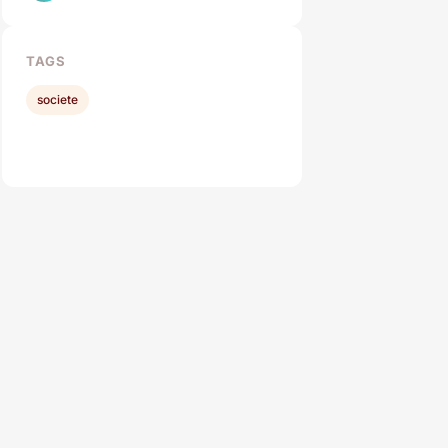
TAGS
societe