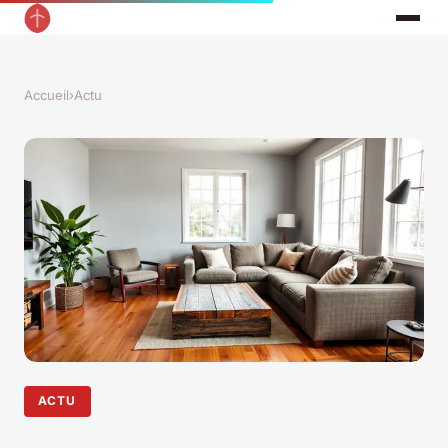
Accueil
›
Actu
ACTU